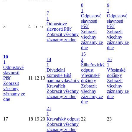
8
9
1
1
7
Odpustové
Odpustové
1
slavnosti
slavnosti
Odpustové
3
4
5
6
Píšť
Píšť
slavnosti Píšť
Zobrazit
Zobrazit
Zobrazit všechny
všechny
všechny
záznamy ze dne
záznamy ze
záznamy ze
dne
dne
15
10
14
2
16
1
1
Šilheřovický
1
Odpustové
Divadelní
odpust
Vřesinské
slavnosti
komedie Bílá
Vřesinské
dožínky
Píšť
11
12
13
paní na vdávání v
dožínky
Zobrazit
Zobrazit
Kravařích
Zobrazit
všechny
všechny
Zobrazit všechny
všechny
záznamy ze
záznamy ze
záznamy ze dne
záznamy ze
dne
dne
dne
21
1
17
18
19
20
Kravařský odpust
22
23
Zobrazit všechny
záznamy ze dne