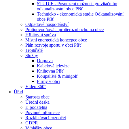
STUDIE - Posouzení možnosti gravitačního
odkanalizování obce Píšť
Technicko - ekonomická studie Odkanalizování
obce Píšť
Odpadové hospodářství
Protipovodňová a protierozní ochrana obce
Hřbitovní správa
Místní energetická koncepce obce
Plán rozvoje sportu v obci Píšť
Trojhřiště
Služby
Doprava
Kabelová televize
Knihovna Píšť
Koupaliště & minigolf
Firmy v obci
Video 360°
Úřad
Starosta obce
Úřední deska
E-podatelna
Povinné informace
Rozklikávací rozpočet
GDPR
Vyhlášky obce