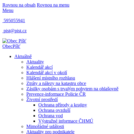
Rovnou na obsah
Rovnou na menu
Menu
595055941
pist@pist.cz
Obec
Píšť
Aktuálně
Aktuality
Kalendář akcí
Kalendář akcí v okolí
Hlášení místního rozhlasu
Ztráty a nálezy na katastru obce
Zásilky osobám s trvalým pobytem na ohlašovně
Prevence-informace Policie ČR
Životní prostředí
Ochrana přírody a krajiny
Ochrana ovzduší
Ochrana vod
Výstražné informace ČHMÚ
Mimořádné události
Aktuality pro podnikatele