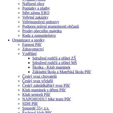
Nařízení obce
Poplatky a platby
Střet zájmu ERO
Veřejné zakázky
Veřejnoprávní smlouvy
Podpora právní gramotnosti občanů
Prodej obecního majetku
Rada a zastupitelstvo
Organizace a spolky
Farnost Píšť
Zdravotnictví
Vzdělání
Sdružení rodičů a přátel ZŠ
Sdružení rodičů a přátel MŠ
Školka - Klub maminek
Základní škola a Mateřská škola Píšť
Český svaz chovatelů
Český svaz včelařů
Český zahrádkářský svaz Píšť
Klub maminek s dětmi Píšť
Klub seniorů Píšť
NAPOHODU! bike team Píšť
SDH Píšť
Sousedé 55+ z.s.
Šachový klub Píšť