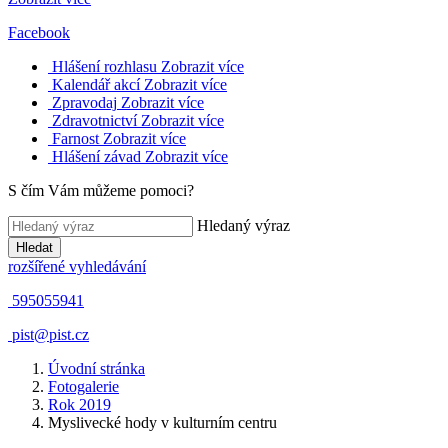
Facebook
Hlášení rozhlasu
Zobrazit více
Kalendář akcí
Zobrazit více
Zpravodaj
Zobrazit více
Zdravotnictví
Zobrazit více
Farnost
Zobrazit více
Hlášení závad
Zobrazit více
S čím Vám můžeme pomoci?
Hledaný výraz
Hledat
rozšířené vyhledávání
595055941
pist@pist.cz
Úvodní stránka
Fotogalerie
Rok 2019
Myslivecké hody v kulturním centru