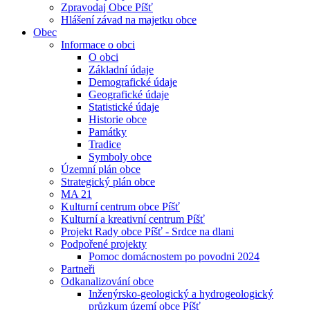
Zpravodaj Obce Píšť
Hlášení závad na majetku obce
Obec
Informace o obci
O obci
Základní údaje
Demografické údaje
Geografické údaje
Statistické údaje
Historie obce
Památky
Tradice
Symboly obce
Územní plán obce
Strategický plán obce
MA 21
Kulturní centrum obce Píšť
Kulturní a kreativní centrum Píšť
Projekt Rady obce Píšť - Srdce na dlani
Podpořené projekty
Pomoc domácnostem po povodni 2024
Partneři
Odkanalizování obce
Inženýrsko-geologický a hydrogeologický
průzkum území obce Píšť