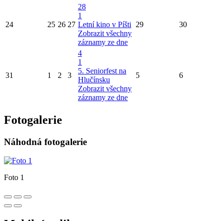
28
1
24
25
26
27
Letní kino v Píšti
29
30
Zobrazit všechny
záznamy ze dne
4
1
5. Seniorfest na
31
1
2
3
5
6
Hlučínsku
Zobrazit všechny
záznamy ze dne
Fotogalerie
Náhodná fotogalerie
Foto 1