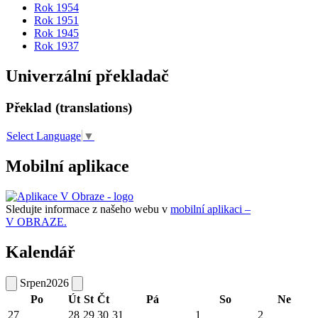
Rok 1954
Rok 1951
Rok 1945
Rok 1937
Univerzální překladač
Překlad (translations)
Select Language
▼
Mobilní aplikace
Sledujte informace z našeho webu v
mobilní aplikaci –
V OBRAZE.
Kalendář
Srpen
2026
Po
Út
St
Čt
Pá
So
Ne
27
28
29
30
31
1
2