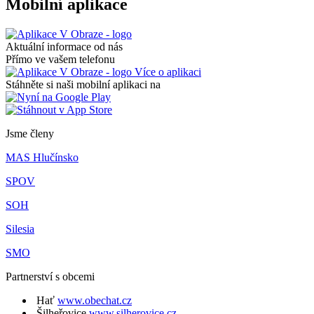
Mobilní aplikace
Aktuální informace od nás
Přímo ve vašem telefonu
Více o aplikaci
Stáhněte si naši mobilní aplikaci na
Jsme členy
MAS Hlučínsko
SPOV
SOH
Silesia
SMO
Partnerství s obcemi
Hať
www.obechat.cz
Šilheřovice
www.silherovice.cz