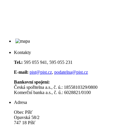
Kontakty
Tel.:
595 055 941, 595 055 231
E-mail:
pist@pist.cz
,
podatelna@pist.cz
Bankovní spojení:
Česká spořitelna a.s., č. ú.: 1855810329/0800
Komerční banka a.s., č. ú.: 6028821/0100
Adresa
Obec Píšť
Opavská 58/2
747 18 Píšť