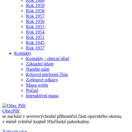
Rok 1960
Rok 1959
Rok 1958
Rok 1957
Rok 1956
Rok 1955
Rok 1954
Rok 1951
Rok 1945
Rok 1937
Kontakty
Kontakty - obecní úřad
Základní údaje
Napište nám
Krizová telefonní čísla
Zajímavé odkazy
Mapa webu
Počasí
Interaktivní mapa
Obec
Píšť
se nachází v severovýchodní příhraniční části opavského okresu,
v mírně zvlněné krajině Hlučínské pahorkatiny.
Zobrazit více