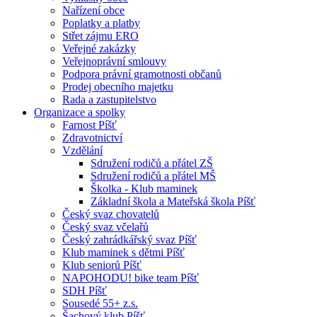
Nařízení obce
Poplatky a platby
Střet zájmu ERO
Veřejné zakázky
Veřejnoprávní smlouvy
Podpora právní gramotnosti občanů
Prodej obecního majetku
Rada a zastupitelstvo
Organizace a spolky
Farnost Píšť
Zdravotnictví
Vzdělání
Sdružení rodičů a přátel ZŠ
Sdružení rodičů a přátel MŠ
Školka - Klub maminek
Základní škola a Mateřská škola Píšť
Český svaz chovatelů
Český svaz včelařů
Český zahrádkářský svaz Píšť
Klub maminek s dětmi Píšť
Klub seniorů Píšť
NAPOHODU! bike team Píšť
SDH Píšť
Sousedé 55+ z.s.
Šachový klub Píšť