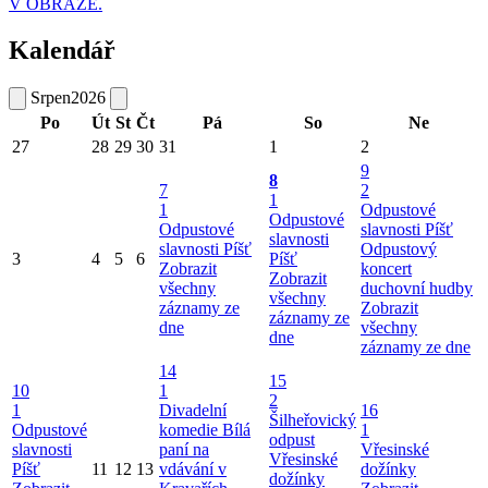
V OBRAZE.
Kalendář
Srpen
2026
Po
Út
St
Čt
Pá
So
Ne
27
28
29
30
31
1
2
9
8
7
2
1
1
Odpustové
Odpustové
Odpustové
slavnosti Píšť
slavnosti
slavnosti Píšť
Odpustový
3
4
5
6
Píšť
Zobrazit
koncert
Zobrazit
všechny
duchovní hudby
všechny
záznamy ze
Zobrazit
záznamy ze
dne
všechny
dne
záznamy ze dne
14
15
10
1
2
1
Divadelní
16
Šilheřovický
Odpustové
komedie Bílá
1
odpust
slavnosti
paní na
Vřesinské
Vřesinské
Píšť
11
12
13
vdávání v
dožínky
dožínky