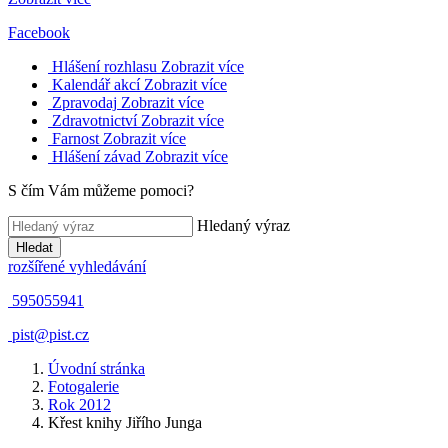
Facebook
Hlášení rozhlasu
Zobrazit více
Kalendář akcí
Zobrazit více
Zpravodaj
Zobrazit více
Zdravotnictví
Zobrazit více
Farnost
Zobrazit více
Hlášení závad
Zobrazit více
S čím Vám můžeme pomoci?
Hledaný výraz
Hledat
rozšířené vyhledávání
595055941
pist@pist.cz
Úvodní stránka
Fotogalerie
Rok 2012
Křest knihy Jiřího Junga