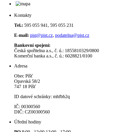
Kontakty
Tel.:
595 055 941, 595 055 231
E-mail:
pist@pist.cz
,
podatelna@pist.cz
Bankovní spojení:
Česká spořitelna a.s., č. ú.: 1855810329/0800
Komerční banka a.s., č. ú.: 6028821/0100
Adresa
Obec Píšť
Opavská 58/2
747 18 Píšť
ID datové schránky: mhfbb2q
IČ: 00300560
DIČ: CZ00300560
Úřední hodiny
PO
8:00 - 12:00 13:00 - 17:00