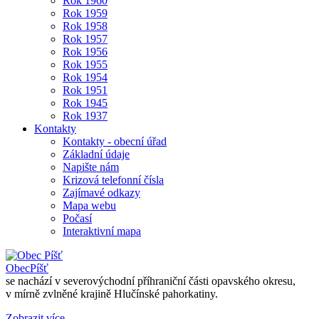
Rok 1960
Rok 1959
Rok 1958
Rok 1957
Rok 1956
Rok 1955
Rok 1954
Rok 1951
Rok 1945
Rok 1937
Kontakty
Kontakty - obecní úřad
Základní údaje
Napište nám
Krizová telefonní čísla
Zajímavé odkazy
Mapa webu
Počasí
Interaktivní mapa
Obec
Píšť
se nachází v severovýchodní příhraniční části opavského okresu,
v mírně zvlněné krajině Hlučínské pahorkatiny.
Zobrazit více