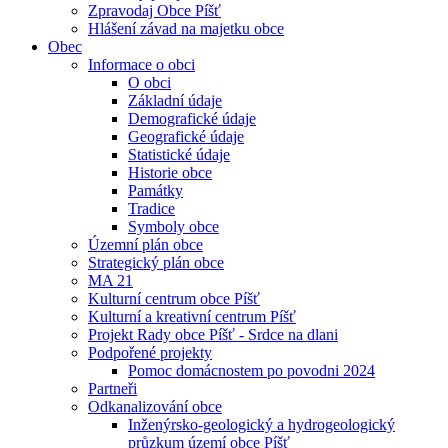
Zpravodaj Obce Píšť
Hlášení závad na majetku obce
Obec
Informace o obci
O obci
Základní údaje
Demografické údaje
Geografické údaje
Statistické údaje
Historie obce
Památky
Tradice
Symboly obce
Územní plán obce
Strategický plán obce
MA 21
Kulturní centrum obce Píšť
Kulturní a kreativní centrum Píšť
Projekt Rady obce Píšť - Srdce na dlani
Podpořené projekty
Pomoc domácnostem po povodni 2024
Partneři
Odkanalizování obce
Inženýrsko-geologický a hydrogeologický
průzkum území obce Píšť