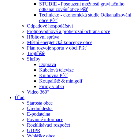
STUDIE - Posouzení možnosti gravitačního
odkanalizování obce Píšť
Technicko - ekonomická studie Odkanalizování
obce Píšť
Odpadové hospodářství
Protipovodňová a protierozní ochrana obce
Hřbitovní správa
Místní energetická koncepce obce
Plán rozvoje sportu v obci Píšť
Trojhřiště
Služby
Doprava
Kabelová televize
Knihovna Píšť
Koupaliště & minigolf
Firmy v obci
Video 360°
Úřad
Starosta obce
Úřední deska
E-podatelna
Povinné informace
Rozklikávací rozpočet
GDPR
Vyhlášky obce