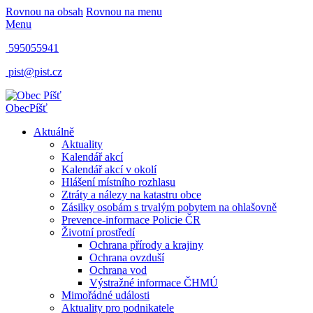
Rovnou na obsah
Rovnou na menu
Menu
595055941
pist@pist.cz
Obec
Píšť
Aktuálně
Aktuality
Kalendář akcí
Kalendář akcí v okolí
Hlášení místního rozhlasu
Ztráty a nálezy na katastru obce
Zásilky osobám s trvalým pobytem na ohlašovně
Prevence-informace Policie ČR
Životní prostředí
Ochrana přírody a krajiny
Ochrana ovzduší
Ochrana vod
Výstražné informace ČHMÚ
Mimořádné události
Aktuality pro podnikatele