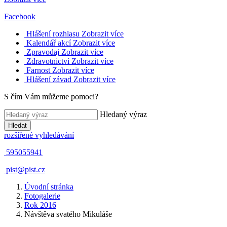
Facebook
Hlášení rozhlasu
Zobrazit více
Kalendář akcí
Zobrazit více
Zpravodaj
Zobrazit více
Zdravotnictví
Zobrazit více
Farnost
Zobrazit více
Hlášení závad
Zobrazit více
S čím Vám můžeme pomoci?
Hledaný výraz
Hledat
rozšířené vyhledávání
595055941
pist@pist.cz
Úvodní stránka
Fotogalerie
Rok 2016
Návštěva svatého Mikuláše