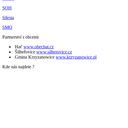
SOH
Silesia
SMO
Partnerství s obcemi
Hať
www.obechat.cz
Šilheřovice
www.silherovice.cz
Gmina Krzyzanowice
www.krzyzanowice.pl
Kde nás najdete ?