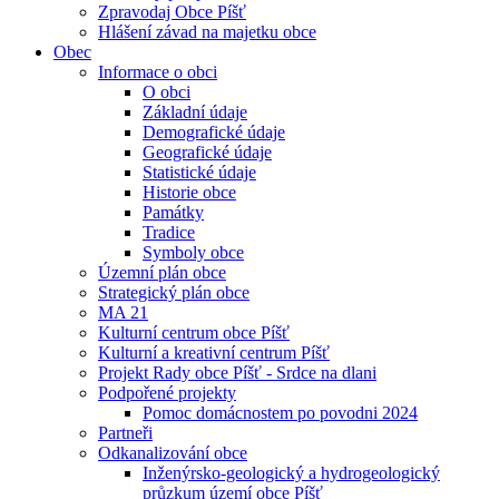
Zpravodaj Obce Píšť
Hlášení závad na majetku obce
Obec
Informace o obci
O obci
Základní údaje
Demografické údaje
Geografické údaje
Statistické údaje
Historie obce
Památky
Tradice
Symboly obce
Územní plán obce
Strategický plán obce
MA 21
Kulturní centrum obce Píšť
Kulturní a kreativní centrum Píšť
Projekt Rady obce Píšť - Srdce na dlani
Podpořené projekty
Pomoc domácnostem po povodni 2024
Partneři
Odkanalizování obce
Inženýrsko-geologický a hydrogeologický
průzkum území obce Píšť