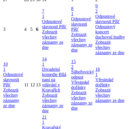
9
8
7
2
1
1
Odpustové
Odpustové
Odpustové
slavnosti Píšť
slavnosti
slavnosti Píšť
Odpustový
3
4
5
6
Píšť
Zobrazit
koncert
Zobrazit
všechny
duchovní hudby
všechny
záznamy ze
Zobrazit
záznamy ze
dne
všechny
dne
záznamy ze dne
14
15
10
1
2
1
Divadelní
16
Šilheřovický
Odpustové
komedie Bílá
1
odpust
slavnosti
paní na
Vřesinské
Vřesinské
Píšť
11
12
13
vdávání v
dožínky
dožínky
Zobrazit
Kravařích
Zobrazit
Zobrazit
všechny
Zobrazit
všechny
všechny
záznamy
všechny
záznamy ze dne
záznamy ze
ze dne
záznamy ze
dne
dne
21
1
Kravařský