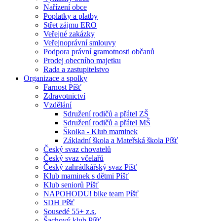
Nařízení obce
Poplatky a platby
Střet zájmu ERO
Veřejné zakázky
Veřejnoprávní smlouvy
Podpora právní gramotnosti občanů
Prodej obecního majetku
Rada a zastupitelstvo
Organizace a spolky
Farnost Píšť
Zdravotnictví
Vzdělání
Sdružení rodičů a přátel ZŠ
Sdružení rodičů a přátel MŠ
Školka - Klub maminek
Základní škola a Mateřská škola Píšť
Český svaz chovatelů
Český svaz včelařů
Český zahrádkářský svaz Píšť
Klub maminek s dětmi Píšť
Klub seniorů Píšť
NAPOHODU! bike team Píšť
SDH Píšť
Sousedé 55+ z.s.
Šachový klub Píšť