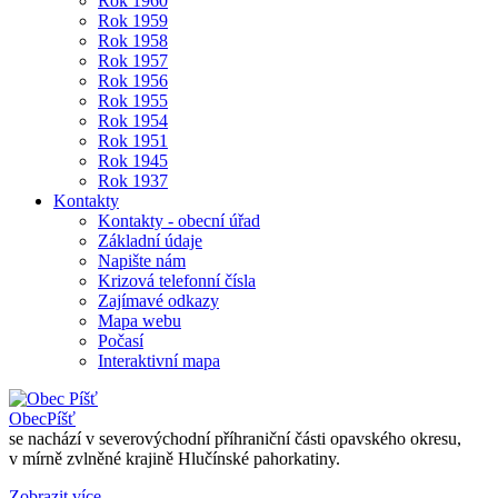
Rok 1960
Rok 1959
Rok 1958
Rok 1957
Rok 1956
Rok 1955
Rok 1954
Rok 1951
Rok 1945
Rok 1937
Kontakty
Kontakty - obecní úřad
Základní údaje
Napište nám
Krizová telefonní čísla
Zajímavé odkazy
Mapa webu
Počasí
Interaktivní mapa
Obec
Píšť
se nachází v severovýchodní příhraniční části opavského okresu,
v mírně zvlněné krajině Hlučínské pahorkatiny.
Zobrazit více