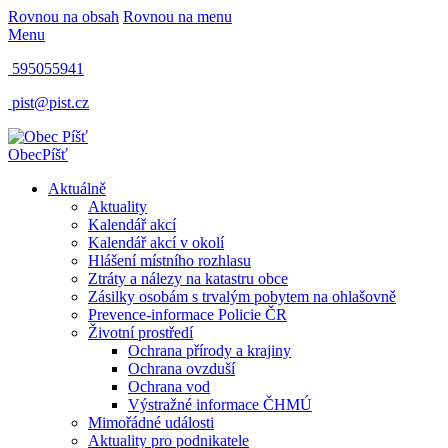
Rovnou na obsah
Rovnou na menu
Menu
595055941
pist@pist.cz
Obec
Píšť
Aktuálně
Aktuality
Kalendář akcí
Kalendář akcí v okolí
Hlášení místního rozhlasu
Ztráty a nálezy na katastru obce
Zásilky osobám s trvalým pobytem na ohlašovně
Prevence-informace Policie ČR
Životní prostředí
Ochrana přírody a krajiny
Ochrana ovzduší
Ochrana vod
Výstražné informace ČHMÚ
Mimořádné události
Aktuality pro podnikatele