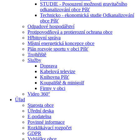
STUDIE - Posouzení možnosti gravitačního
odkanalizování obce Píšť
Technicko - ekonomická studie Odkanalizování
obce Píšť
Odpadové hospodářství
Protipovodňová a protierozní ochrana obce
Hřbitovní správa
Místní energetická koncepce obce
Plán rozvoje sportu v obci Píšť
Trojhřiště
Služby
Doprava
Kabelová televize
Knihovna Píšť
Koupaliště & minigolf
Firmy v obci
Video 360°
Úřad
Starosta obce
Úřední deska
E-podatelna
Povinné informace
Rozklikávací rozpočet
GDPR
Vyhlášky obce