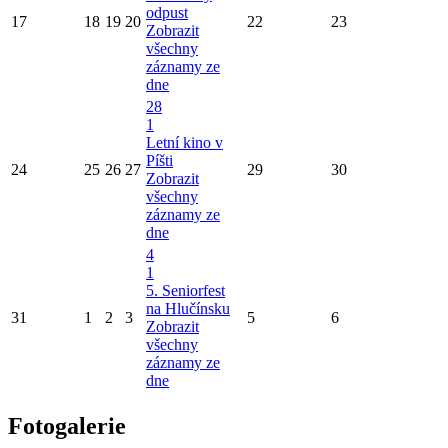
odpust
17
18
19
20
22
23
Zobrazit
všechny
záznamy ze
dne
28
1
Letní kino v
Píšti
24
25
26
27
29
30
Zobrazit
všechny
záznamy ze
dne
4
1
5. Seniorfest
na Hlučínsku
31
1
2
3
5
6
Zobrazit
všechny
záznamy ze
dne
Fotogalerie