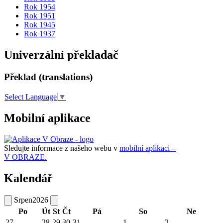
Rok 1954
Rok 1951
Rok 1945
Rok 1937
Univerzální překladač
Překlad (translations)
Select Language
▼
Mobilní aplikace
Sledujte informace z našeho webu v
mobilní aplikaci –
V OBRAZE.
Kalendář
Srpen
2026
Po
Út
St
Čt
Pá
So
Ne
27
28
29
30
31
1
2