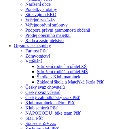
Nařízení obce
Poplatky a platby
Střet zájmu ERO
Veřejné zakázky
Veřejnoprávní smlouvy
Podpora právní gramotnosti občanů
Prodej obecního majetku
Rada a zastupitelstvo
Organizace a spolky
Farnost Píšť
Zdravotnictví
Vzdělání
Sdružení rodičů a přátel ZŠ
Sdružení rodičů a přátel MŠ
Školka - Klub maminek
Základní škola a Mateřská škola Píšť
Český svaz chovatelů
Český svaz včelařů
Český zahrádkářský svaz Píšť
Klub maminek s dětmi Píšť
Klub seniorů Píšť
NAPOHODU! bike team Píšť
SDH Píšť
Sousedé 55+ z.s.
Šachový klub Píšť