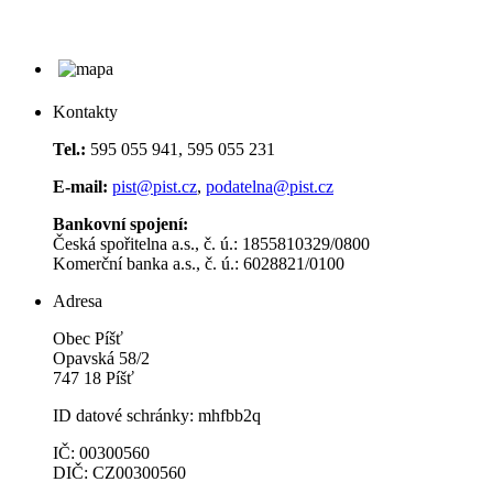
Kontakty
Tel.:
595 055 941, 595 055 231
E-mail:
pist@pist.cz
,
podatelna@pist.cz
Bankovní spojení:
Česká spořitelna a.s., č. ú.: 1855810329/0800
Komerční banka a.s., č. ú.: 6028821/0100
Adresa
Obec Píšť
Opavská 58/2
747 18 Píšť
ID datové schránky: mhfbb2q
IČ: 00300560
DIČ: CZ00300560