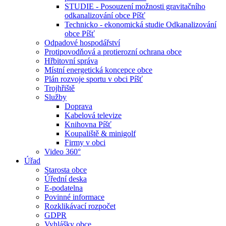
STUDIE - Posouzení možnosti gravitačního
odkanalizování obce Píšť
Technicko - ekonomická studie Odkanalizování
obce Píšť
Odpadové hospodářství
Protipovodňová a protierozní ochrana obce
Hřbitovní správa
Místní energetická koncepce obce
Plán rozvoje sportu v obci Píšť
Trojhřiště
Služby
Doprava
Kabelová televize
Knihovna Píšť
Koupaliště & minigolf
Firmy v obci
Video 360°
Úřad
Starosta obce
Úřední deska
E-podatelna
Povinné informace
Rozklikávací rozpočet
GDPR
Vyhlášky obce