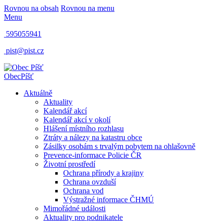
Rovnou na obsah
Rovnou na menu
Menu
595055941
pist@pist.cz
Obec
Píšť
Aktuálně
Aktuality
Kalendář akcí
Kalendář akcí v okolí
Hlášení místního rozhlasu
Ztráty a nálezy na katastru obce
Zásilky osobám s trvalým pobytem na ohlašovně
Prevence-informace Policie ČR
Životní prostředí
Ochrana přírody a krajiny
Ochrana ovzduší
Ochrana vod
Výstražné informace ČHMÚ
Mimořádné události
Aktuality pro podnikatele