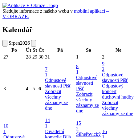
Sledujte informace z našeho webu v
mobilní aplikaci –
V OBRAZE.
Kalendář
Srpen
2026
Po
Út
St
Čt
Pá
So
Ne
27
28
29
30
31
1
2
9
8
7
2
1
1
Odpustové
Odpustové
Odpustové
slavnosti Píšť
slavnosti
slavnosti Píšť
Odpustový
3
4
5
6
Píšť
Zobrazit
koncert
Zobrazit
všechny
duchovní hudby
všechny
záznamy ze
Zobrazit
záznamy ze
dne
všechny
dne
záznamy ze dne
14
15
10
1
2
1
Divadelní
16
Šilheřovický
Odpustové
komedie Bílá
1