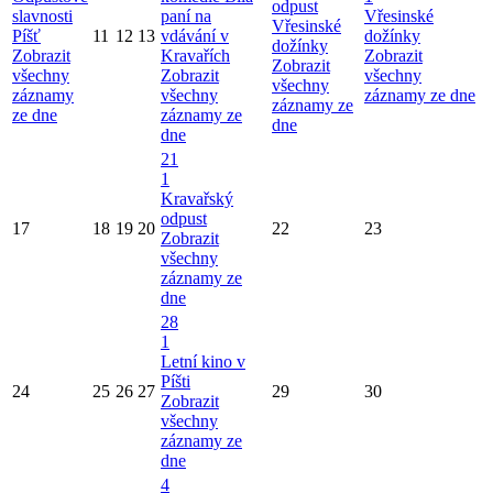
odpust
slavnosti
paní na
Vřesinské
Vřesinské
Píšť
11
12
13
vdávání v
dožínky
dožínky
Zobrazit
Kravařích
Zobrazit
Zobrazit
všechny
Zobrazit
všechny
všechny
záznamy
všechny
záznamy ze dne
záznamy ze
ze dne
záznamy ze
dne
dne
21
1
Kravařský
odpust
17
18
19
20
22
23
Zobrazit
všechny
záznamy ze
dne
28
1
Letní kino v
Píšti
24
25
26
27
29
30
Zobrazit
všechny
záznamy ze
dne
4