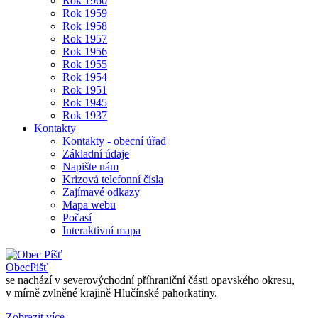
Rok 1960
Rok 1959
Rok 1958
Rok 1957
Rok 1956
Rok 1955
Rok 1954
Rok 1951
Rok 1945
Rok 1937
Kontakty
Kontakty - obecní úřad
Základní údaje
Napište nám
Krizová telefonní čísla
Zajímavé odkazy
Mapa webu
Počasí
Interaktivní mapa
Obec
Píšť
se nachází v severovýchodní příhraniční části opavského okresu,
v mírně zvlněné krajině Hlučínské pahorkatiny.
Zobrazit více