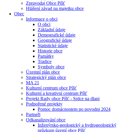
Zpravodaj Obce Píšť
Hlášení závad na majetku obce
Obec
Informace o obci
O obci
Základní údaje
Demografické údaje
Geografické údaje
Statistické údaje
Historie obce
Památky
Tradice
Symboly obce
Územní plán obce
Strategický plán obce
MA 21
Kulturní centrum obce Píšť
Kulturní a kreativní centrum Píšť
Projekt Rady obce Píšť - Srdce na dlani
Podpořené projekty
Pomoc domácnostem po povodni 2024
Partneři
Odkanalizování obce
Inženýrsko-geologický a hydrogeologický
průzkum území obce Píšť