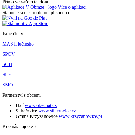
Přímo ve vašem telefonu
Více o aplikaci
Stáhněte si naši mobilní aplikaci na
Jsme členy
MAS Hlučínsko
SPOV
SOH
Silesia
SMO
Partnerství s obcemi
Hať
www.obechat.cz
Šilheřovice
www.silherovice.cz
Gmina Krzyzanowice
www.krzyzanowice.pl
Kde nás najdete ?