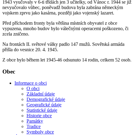
1943 vyučovaly v 6-ti třídách jen 3 učitelky, od Vánoc r. 1944 se již
nevyučovalo vůbec, poněvadž budova byla zabrána německým
vojskem zprvu jako kasárna, později jako vojenský lazaret.
Před příchodem fronty byla většina místních obyvatel z obce
vypuzena, mnoho budov bylo válečnými operacemi poškozeno, či
zcela zničeno.
Na frontách II. světové války padlo 147 mužů. Sovětská armáda
přišla do vesnice 20. 4. 1945.
Z obce bylo během let 1945-46 odsunuto 14 rodin, celkem 52 osob.
Obec
Informace o obci
O obci
Základní údaje
Demografické údaje
Geografické údaje
Statistické údaje
Historie obce
Památky
Tradice
Symboly obce