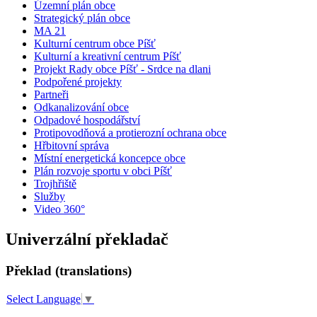
Územní plán obce
Strategický plán obce
MA 21
Kulturní centrum obce Píšť
Kulturní a kreativní centrum Píšť
Projekt Rady obce Píšť - Srdce na dlani
Podpořené projekty
Partneři
Odkanalizování obce
Odpadové hospodářství
Protipovodňová a protierozní ochrana obce
Hřbitovní správa
Místní energetická koncepce obce
Plán rozvoje sportu v obci Píšť
Trojhřiště
Služby
Video 360°
Univerzální překladač
Překlad (translations)
Select Language
▼