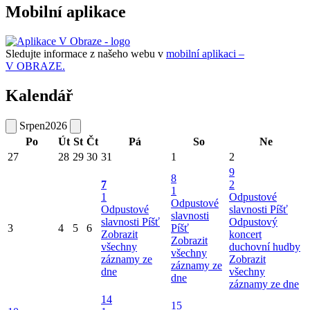
Mobilní aplikace
Sledujte informace z našeho webu v
mobilní aplikaci –
V OBRAZE.
Kalendář
Srpen
2026
Po
Út
St
Čt
Pá
So
Ne
27
28
29
30
31
1
2
9
8
7
2
1
1
Odpustové
Odpustové
Odpustové
slavnosti Píšť
slavnosti
slavnosti Píšť
Odpustový
3
4
5
6
Píšť
Zobrazit
koncert
Zobrazit
všechny
duchovní hudby
všechny
záznamy ze
Zobrazit
záznamy ze
dne
všechny
dne
záznamy ze dne
14
15