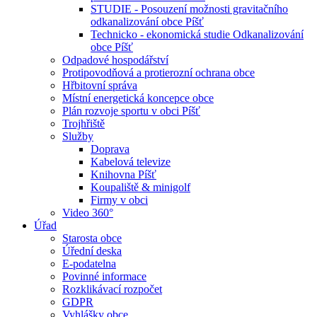
STUDIE - Posouzení možnosti gravitačního
odkanalizování obce Píšť
Technicko - ekonomická studie Odkanalizování
obce Píšť
Odpadové hospodářství
Protipovodňová a protierozní ochrana obce
Hřbitovní správa
Místní energetická koncepce obce
Plán rozvoje sportu v obci Píšť
Trojhřiště
Služby
Doprava
Kabelová televize
Knihovna Píšť
Koupaliště & minigolf
Firmy v obci
Video 360°
Úřad
Starosta obce
Úřední deska
E-podatelna
Povinné informace
Rozklikávací rozpočet
GDPR
Vyhlášky obce