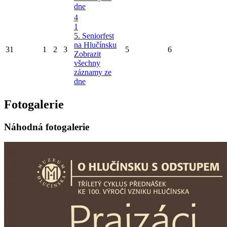
dne
4
1
5. Seniorfest
na Hlučínsku
31
1
2
3
5
6
Zobrazit
všechny
záznamy ze
dne
Fotogalerie
Náhodná fotogalerie