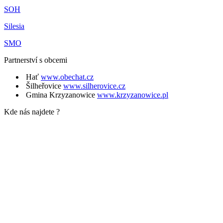
SOH
Silesia
SMO
Partnerství s obcemi
Hať
www.obechat.cz
Šilheřovice
www.silherovice.cz
Gmina Krzyzanowice
www.krzyzanowice.pl
Kde nás najdete ?