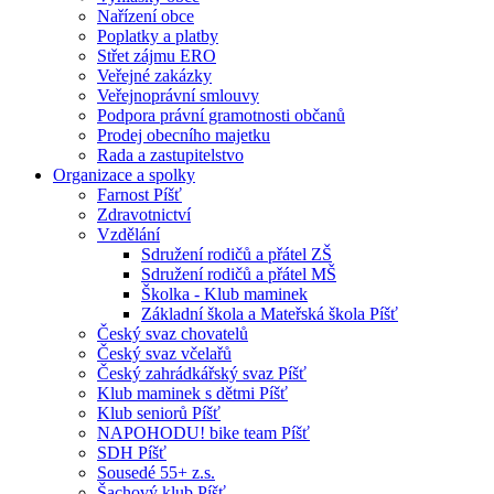
Nařízení obce
Poplatky a platby
Střet zájmu ERO
Veřejné zakázky
Veřejnoprávní smlouvy
Podpora právní gramotnosti občanů
Prodej obecního majetku
Rada a zastupitelstvo
Organizace a spolky
Farnost Píšť
Zdravotnictví
Vzdělání
Sdružení rodičů a přátel ZŠ
Sdružení rodičů a přátel MŠ
Školka - Klub maminek
Základní škola a Mateřská škola Píšť
Český svaz chovatelů
Český svaz včelařů
Český zahrádkářský svaz Píšť
Klub maminek s dětmi Píšť
Klub seniorů Píšť
NAPOHODU! bike team Píšť
SDH Píšť
Sousedé 55+ z.s.
Šachový klub Píšť