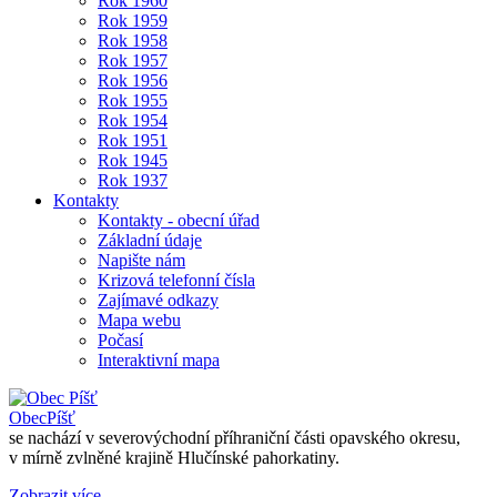
Rok 1960
Rok 1959
Rok 1958
Rok 1957
Rok 1956
Rok 1955
Rok 1954
Rok 1951
Rok 1945
Rok 1937
Kontakty
Kontakty - obecní úřad
Základní údaje
Napište nám
Krizová telefonní čísla
Zajímavé odkazy
Mapa webu
Počasí
Interaktivní mapa
Obec
Píšť
se nachází v severovýchodní příhraniční části opavského okresu,
v mírně zvlněné krajině Hlučínské pahorkatiny.
Zobrazit více