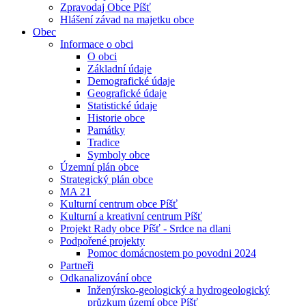
Zpravodaj Obce Píšť
Hlášení závad na majetku obce
Obec
Informace o obci
O obci
Základní údaje
Demografické údaje
Geografické údaje
Statistické údaje
Historie obce
Památky
Tradice
Symboly obce
Územní plán obce
Strategický plán obce
MA 21
Kulturní centrum obce Píšť
Kulturní a kreativní centrum Píšť
Projekt Rady obce Píšť - Srdce na dlani
Podpořené projekty
Pomoc domácnostem po povodni 2024
Partneři
Odkanalizování obce
Inženýrsko-geologický a hydrogeologický
průzkum území obce Píšť