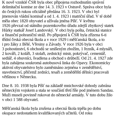
K nově vzniklé ČSR byla obec připojena rozhodnutím správní
delimitační komise ze dne 14. 3. 1923 v Ostravě. Správa obce byla
do českých rukou oficiálně předána 16. 3. 1923. V obci byl
jmenován vládní komisař a od 1. 4. 1923 i matriční úřad. V té době
měla obec 1820 obyvatel a užívala jména Píšť. V květnu
1926 převzal od státního pozemkového úřadu zdejší zbytkový statek
Hůrky statkář Josef Landovský. V obci byla pošta, četnická stanice
a finanční pohraniční stráž. Po připojení k ČSR byla zřízena 6-ti
třídní česká obecná škola a v roce 1929 i měšťanská škola, a to
i pro žáky z Bělé, Vřesiny a Závady. V roce 1926 byla v obci
3 pohostinství, 6 obchodů se smíšeným zbožím, 1 řezník, 4 mlynáři,
2 kováři, 2 koláři, 3 stolaři, zednický mistr, pokrývač, cementář,
sedlář, 4 obuvníci, švadlena a obchod s drůbeží. Od 21. 4. 1927 zde
byla zahájena soukromá autobusová linka do Opavy. Ekonomicky
aktivní obyvatelstvo bylo zaměstnáno zejména v zemědělství,
stavebnictví, přičemž zedníci, tesaři a zemědělští dělníci pracovali
většinou v Německu.
Dne 8. 10. 1938 byla Píšť na základě mnichovské dohody zabrána
německým vojskem a stala se součástí třetí říše pod jménem Sandau.
Muži museli povinně rukovat do německé armády. V tuto dobu žilo
v obci 1 588 obyvatel.
Měšťanská škola byla zrušena a obecná škola trpěla po dobu
okupace nedostatkem kvalifikovaných učitelů. Od roku