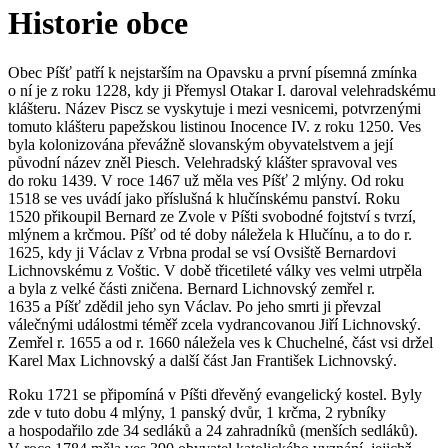
Historie obce
Obec Píšť patří k nejstarším na Opavsku a první písemná zmínka
o ní je z roku 1228, kdy ji Přemysl Otakar I. daroval velehradskému
klášteru. Název Piscz se vyskytuje i mezi vesnicemi, potvrzenými
tomuto klášteru papežskou listinou Inocence IV. z roku 1250. Ves
byla kolonizována převážně slovanským obyvatelstvem a její
původní název zněl Piesch. Velehradský klášter spravoval ves
do roku 1439. V roce 1467 už měla ves Píšť 2 mlýny. Od roku
1518 se ves uvádí jako příslušná k hlučínskému panství. Roku
1520 přikoupil Bernard ze Zvole v Píšti svobodné fojtství s tvrzí,
mlýnem a krčmou. Píšť od té doby náležela k Hlučínu, a to do r.
1625, kdy ji Václav z Vrbna prodal se vsí Ovsiště Bernardovi
Lichnovskému z Voštic. V době třicetileté války ves velmi utrpěla
a byla z velké části zničena. Bernard Lichnovský zemřel r.
1635 a Píšť zdědil jeho syn Václav. Po jeho smrti ji převzal
válečnými událostmi téměř zcela vydrancovanou Jiří Lichnovský.
Zemřel r. 1655 a od r. 1660 náležela ves k Chuchelné, část vsi držel
Karel Max Lichnovský a další část Jan František Lichnovský.
Roku 1721 se připomíná v Píšti dřevěný evangelický kostel. Byly
zde v tuto dobu 4 mlýny, 1 panský dvůr, 1 krčma, 2 rybníky
a hospodařilo zde 34 sedláků a 24 zahradníků (menších sedláků).