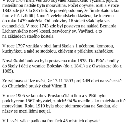
V roce 1784 měla ves 390 obyvatel katolického vyznání, jejichž
mateřštinou nadále byla moravština. Počet obyvatel rostl a v roce
1843 zde již žilo 885 lidí. Je pravděpodobné, že římskokatolickou
faru v Píšti zřídili již mniši velehradského kláštera, ke kterému
do roku 1439 náležela. Od poloviny 16.století však byla ves
evangelická. V roce 1743 zde byl postaven na náklad Bernarda
Lichnovského nový kostel, zasvěcený sv. Vavřinci, a to
na základech starého kostela.
V roce 1797 vznikla v obci farní škola s 1 učebnou, komorou,
kuchyňkou a také se stodolou, chlévem a přilehlou zahrádkou.
Nová školní budova byla postavena roku 1838. Do Píště chodily
do školy i děti z vesnice Boleslav (do r. 1841) a z
Owsiszcze
(do r.
1865).
Ze zajímavostí lze uvést, že 13.11.1893 projížděl obcí na své cestě
do Chuchelné pruský císař Vilém II.
V roce 1905 se konalo v Prusku sčítání lidu a v Píšti bylo
podchyceno 1567 obyvatel, z nichž 94 % uvedlo jako mateřskou řeč
moravštinu. Roku 1910 byla obec přejmenována na Sandau, ale
název se mezi lidmi neujal.
V I. svět. válce padlo na frontách 45 místních obyvatel.