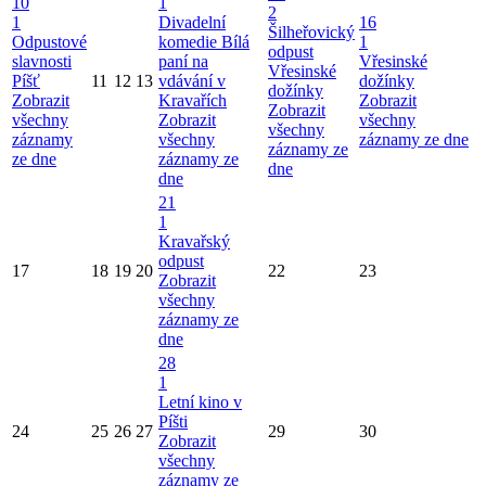
10
1
2
1
Divadelní
16
Šilheřovický
Odpustové
komedie Bílá
1
odpust
slavnosti
paní na
Vřesinské
Vřesinské
Píšť
11
12
13
vdávání v
dožínky
dožínky
Zobrazit
Kravařích
Zobrazit
Zobrazit
všechny
Zobrazit
všechny
všechny
záznamy
všechny
záznamy ze dne
záznamy ze
ze dne
záznamy ze
dne
dne
21
1
Kravařský
odpust
17
18
19
20
22
23
Zobrazit
všechny
záznamy ze
dne
28
1
Letní kino v
Píšti
24
25
26
27
29
30
Zobrazit
všechny
záznamy ze