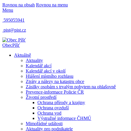
Rovnou na obsah
Rovnou na menu
Menu
595055941
pist@pist.cz
Obec
Píšť
Aktuálně
Aktuality
Kalendář akcí
Kalendář akcí v okolí
Hlášení místního rozhlasu
Ztráty a nálezy na katastru obce
Zásilky osobám s trvalým pobytem na ohlašovně
Prevence-informace Policie ČR
Životní prostředí
Ochrana přírody a krajiny
Ochrana ovzduší
Ochrana vod
Výstražné informace ČHMÚ
Mimořádné události
Aktuality pro podnikatele