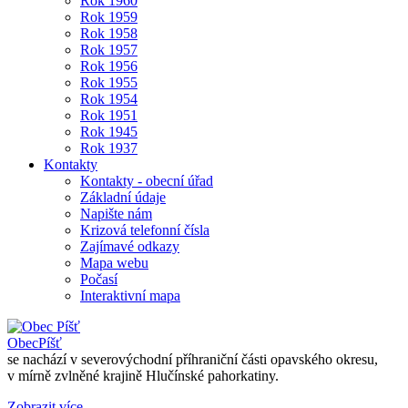
Rok 1960
Rok 1959
Rok 1958
Rok 1957
Rok 1956
Rok 1955
Rok 1954
Rok 1951
Rok 1945
Rok 1937
Kontakty
Kontakty - obecní úřad
Základní údaje
Napište nám
Krizová telefonní čísla
Zajímavé odkazy
Mapa webu
Počasí
Interaktivní mapa
Obec
Píšť
se nachází v severovýchodní příhraniční části opavského okresu,
v mírně zvlněné krajině Hlučínské pahorkatiny.
Zobrazit více