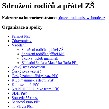
Sdružení rodičů a přátel ZŠ
Naleznete na internetové stránce:
sdruzenirodicupist.webnode.cz
Organizace a spolky
Farnost Píšť
Zdravotnictví
Vzdělání
Sdružení rodičů a přátel ZŠ
Sdružení rodičů a přátel MŠ
Školka - Klub maminek
Základní škola a Mateřská škola Píšť
Český svaz chovatelů
Český svaz včelařů
Český zahrádkářský svaz Píšť
Klub maminek s dětmi Píšť
Klub seniorů Píšť
NAPOHODU! bike team Píšť
SDH Píšť
Sousedé 55+ z.s.
Šachový klub Píšť
TJ Slavia Píšť