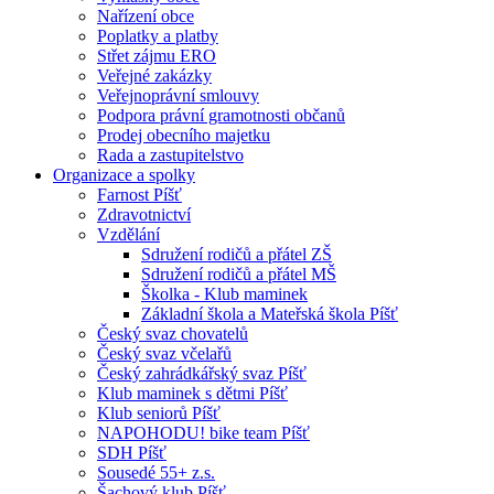
Nařízení obce
Poplatky a platby
Střet zájmu ERO
Veřejné zakázky
Veřejnoprávní smlouvy
Podpora právní gramotnosti občanů
Prodej obecního majetku
Rada a zastupitelstvo
Organizace a spolky
Farnost Píšť
Zdravotnictví
Vzdělání
Sdružení rodičů a přátel ZŠ
Sdružení rodičů a přátel MŠ
Školka - Klub maminek
Základní škola a Mateřská škola Píšť
Český svaz chovatelů
Český svaz včelařů
Český zahrádkářský svaz Píšť
Klub maminek s dětmi Píšť
Klub seniorů Píšť
NAPOHODU! bike team Píšť
SDH Píšť
Sousedé 55+ z.s.
Šachový klub Píšť