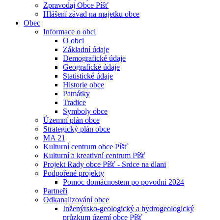
Zpravodaj Obce Píšť
Hlášení závad na majetku obce
Obec
Informace o obci
O obci
Základní údaje
Demografické údaje
Geografické údaje
Statistické údaje
Historie obce
Památky
Tradice
Symboly obce
Územní plán obce
Strategický plán obce
MA 21
Kulturní centrum obce Píšť
Kulturní a kreativní centrum Píšť
Projekt Rady obce Píšť - Srdce na dlani
Podpořené projekty
Pomoc domácnostem po povodni 2024
Partneři
Odkanalizování obce
Inženýrsko-geologický a hydrogeologický
průzkum území obce Píšť