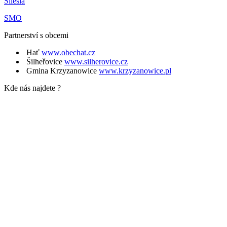
Silesia
SMO
Partnerství s obcemi
Hať
www.obechat.cz
Šilheřovice
www.silherovice.cz
Gmina Krzyzanowice
www.krzyzanowice.pl
Kde nás najdete ?