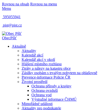
Rovnou na obsah
Rovnou na menu
Menu
595055941
pist@pist.cz
Obec
Píšť
Aktuálně
Aktuality
Kalendář akcí
Kalendář akcí v okolí
Hlášení místního rozhlasu
Ztráty a nálezy na katastru obce
Zásilky osobám s trvalým pobytem na ohlašovně
Prevence-informace Policie ČR
Životní prostředí
Ochrana přírody a krajiny
Ochrana ovzduší
Ochrana vod
Výstražné informace ČHMÚ
Mimořádné události
Aktuality pro podnikatele