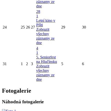
záznamy ze
dne
28
1
Letní kino v
Píšti
24
25
26
27
29
30
Zobrazit
všechny
záznamy ze
dne
4
1
5. Seniorfest
na Hlučínsku
31
1
2
3
5
6
Zobrazit
všechny
záznamy ze
dne
Fotogalerie
Náhodná fotogalerie