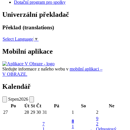
Dotační program pro spolky
Univerzální překladač
Překlad (translations)
Select Language
▼
Mobilní aplikace
Sledujte informace z našeho webu v
mobilní aplikaci –
V OBRAZE.
Kalendář
Srpen
2026
Po
Út
St
Čt
Pá
So
Ne
27
28
29
30
31
1
2
9
8
7
2
1
1
Odpustový