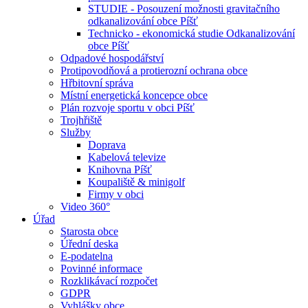
STUDIE - Posouzení možnosti gravitačního
odkanalizování obce Píšť
Technicko - ekonomická studie Odkanalizování
obce Píšť
Odpadové hospodářství
Protipovodňová a protierozní ochrana obce
Hřbitovní správa
Místní energetická koncepce obce
Plán rozvoje sportu v obci Píšť
Trojhřiště
Služby
Doprava
Kabelová televize
Knihovna Píšť
Koupaliště & minigolf
Firmy v obci
Video 360°
Úřad
Starosta obce
Úřední deska
E-podatelna
Povinné informace
Rozklikávací rozpočet
GDPR
Vyhlášky obce