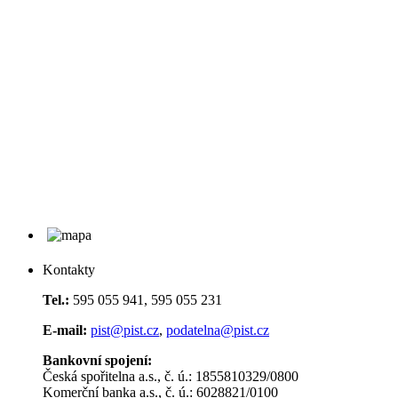
Kontakty
Tel.:
595 055 941, 595 055 231
E-mail:
pist@pist.cz
,
podatelna@pist.cz
Bankovní spojení:
Česká spořitelna a.s., č. ú.: 1855810329/0800
Komerční banka a.s., č. ú.: 6028821/0100