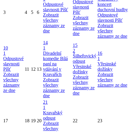
Odpustové
Odpustové
koncert
slavnosti
slavnosti Píšť
duchovní hudby
3
4
5
6
Píšť
Zobrazit
Odpustové
Zobrazit
všechny
slavnosti Píšť
všechny
záznamy ze
Zobrazit
záznamy ze
dne
všechny
dne
záznamy ze dne
14
15
10
1
2
1
Divadelní
16
Šilheřovický
Odpustové
komedie Bílá
1
odpust
slavnosti
paní na
Vřesinské
Vřesinské
Píšť
11
12
13
vdávání v
dožínky
dožínky
Zobrazit
Kravařích
Zobrazit
Zobrazit
všechny
Zobrazit
všechny
všechny
záznamy
všechny
záznamy ze dne
záznamy ze
ze dne
záznamy ze
dne
dne
21
1
Kravařský
odpust
17
18
19
20
22
23
Zobrazit
všechny