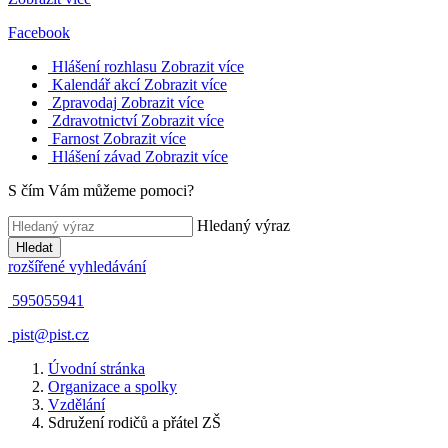
Facebook
Hlášení rozhlasu
Zobrazit více
Kalendář akcí
Zobrazit více
Zpravodaj
Zobrazit více
Zdravotnictví
Zobrazit více
Farnost
Zobrazit více
Hlášení závad
Zobrazit více
S čím Vám můžeme pomoci?
Hledaný výraz
Hledat
rozšířené vyhledávání
595055941
pist@pist.cz
Úvodní stránka
Organizace a spolky
Vzdělání
Sdružení rodičů a přátel ZŠ