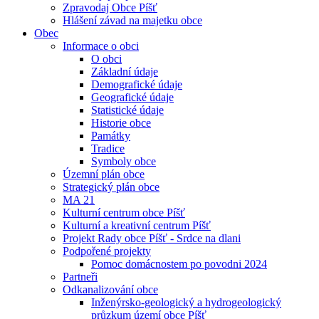
Zpravodaj Obce Píšť
Hlášení závad na majetku obce
Obec
Informace o obci
O obci
Základní údaje
Demografické údaje
Geografické údaje
Statistické údaje
Historie obce
Památky
Tradice
Symboly obce
Územní plán obce
Strategický plán obce
MA 21
Kulturní centrum obce Píšť
Kulturní a kreativní centrum Píšť
Projekt Rady obce Píšť - Srdce na dlani
Podpořené projekty
Pomoc domácnostem po povodni 2024
Partneři
Odkanalizování obce
Inženýrsko-geologický a hydrogeologický
průzkum území obce Píšť