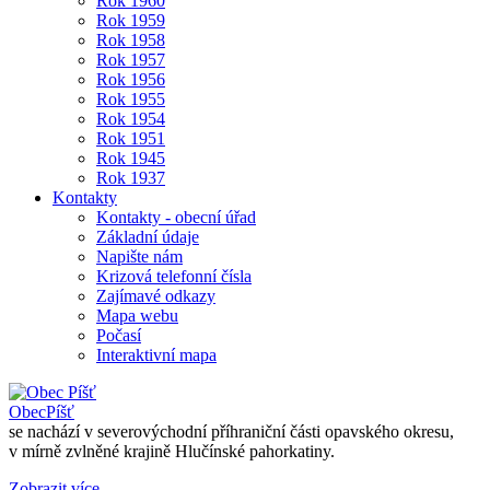
Rok 1960
Rok 1959
Rok 1958
Rok 1957
Rok 1956
Rok 1955
Rok 1954
Rok 1951
Rok 1945
Rok 1937
Kontakty
Kontakty - obecní úřad
Základní údaje
Napište nám
Krizová telefonní čísla
Zajímavé odkazy
Mapa webu
Počasí
Interaktivní mapa
Obec
Píšť
se nachází v severovýchodní příhraniční části opavského okresu,
v mírně zvlněné krajině Hlučínské pahorkatiny.
Zobrazit více