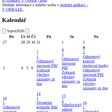
Sledujte informace z našeho webu v
mobilní aplikaci –
V OBRAZE.
Kalendář
Srpen
2026
Po
Út
St
Čt
Pá
So
Ne
27
28
29
30
31
1
2
9
8
7
2
1
1
Odpustový
Odpustové
Odpustové
koncert
slavnosti
slavnosti Píšť
duchovní hudby
3
4
5
6
Píšť
Zobrazit
Odpustové
Zobrazit
všechny
slavnosti Píšť
všechny
záznamy ze
Zobrazit
záznamy ze
dne
všechny
dne
záznamy ze dne
14
15
10
1
2
1
Divadelní
16
Šilheřovický
Odpustové
komedie Bílá
1
odpust
slavnosti
paní na
Vřesinské