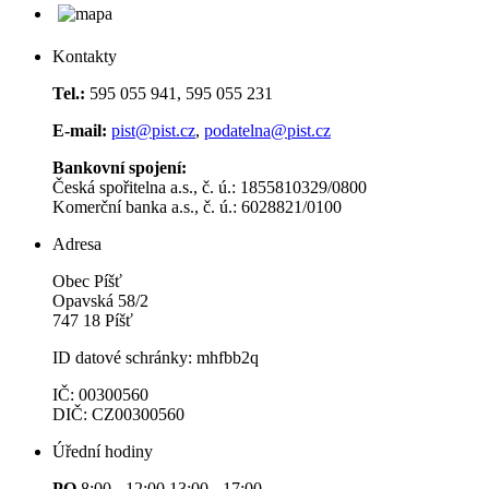
Kontakty
Tel.:
595 055 941, 595 055 231
E-mail:
pist@pist.cz
,
podatelna@pist.cz
Bankovní spojení:
Česká spořitelna a.s., č. ú.: 1855810329/0800
Komerční banka a.s., č. ú.: 6028821/0100
Adresa
Obec Píšť
Opavská 58/2
747 18 Píšť
ID datové schránky: mhfbb2q
IČ: 00300560
DIČ: CZ00300560
Úřední hodiny
PO
8:00 - 12:00 13:00 - 17:00