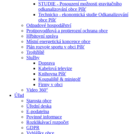
STUDIE - Posouzení možnosti gravitačního
odkanalizování obce Píšť
Technicko - ekonomická studie Odkanalizování
obce Píšť
Odpadové hospodářství
Protipovodňová a protierozní ochrana obce
Hřbitovní správa
Místní energetická koncepce obce
Plán rozvoje sportu v obci Píšť
Trojhřiště
Služby
Doprava
Kabelová televize
Knihovna Píšť
Koupaliště & minigolf
Firmy v obci
Video 360°
Úřad
Starosta obce
Úřední deska
E-podatelna
Povinné informace
Rozklikávací rozpočet
GDPR
Vyhlášky obce