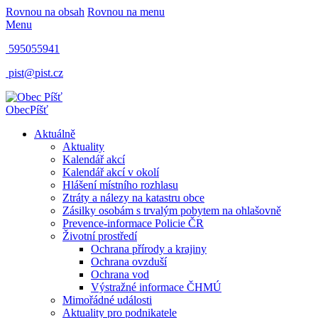
Rovnou na obsah
Rovnou na menu
Menu
595055941
pist@pist.cz
Obec
Píšť
Aktuálně
Aktuality
Kalendář akcí
Kalendář akcí v okolí
Hlášení místního rozhlasu
Ztráty a nálezy na katastru obce
Zásilky osobám s trvalým pobytem na ohlašovně
Prevence-informace Policie ČR
Životní prostředí
Ochrana přírody a krajiny
Ochrana ovzduší
Ochrana vod
Výstražné informace ČHMÚ
Mimořádné události
Aktuality pro podnikatele