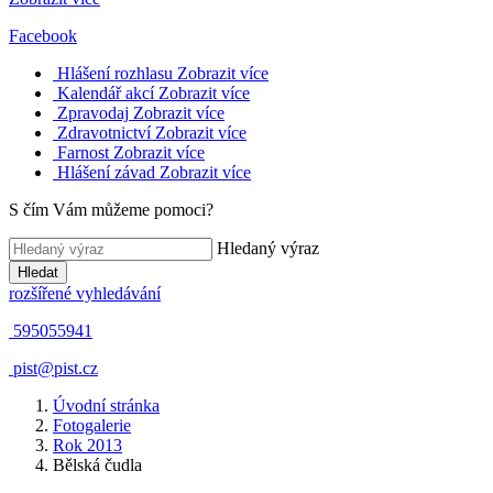
Facebook
Hlášení rozhlasu
Zobrazit více
Kalendář akcí
Zobrazit více
Zpravodaj
Zobrazit více
Zdravotnictví
Zobrazit více
Farnost
Zobrazit více
Hlášení závad
Zobrazit více
S čím Vám můžeme pomoci?
Hledaný výraz
Hledat
rozšířené vyhledávání
595055941
pist@pist.cz
Úvodní stránka
Fotogalerie
Rok 2013
Bělská čudla