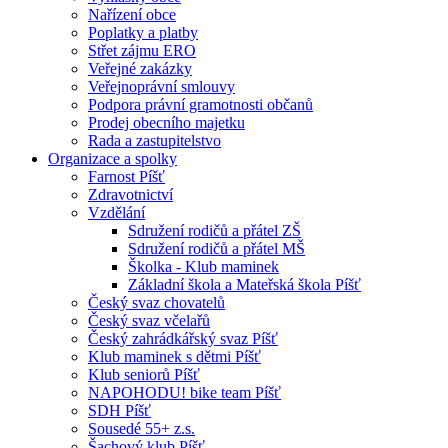
Nařízení obce
Poplatky a platby
Střet zájmu ERO
Veřejné zakázky
Veřejnoprávní smlouvy
Podpora právní gramotnosti občanů
Prodej obecního majetku
Rada a zastupitelstvo
Organizace a spolky
Farnost Píšť
Zdravotnictví
Vzdělání
Sdružení rodičů a přátel ZŠ
Sdružení rodičů a přátel MŠ
Školka - Klub maminek
Základní škola a Mateřská škola Píšť
Český svaz chovatelů
Český svaz včelařů
Český zahrádkářský svaz Píšť
Klub maminek s dětmi Píšť
Klub seniorů Píšť
NAPOHODU! bike team Píšť
SDH Píšť
Sousedé 55+ z.s.
Šachový klub Píšť