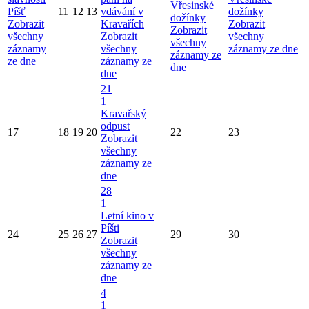
Vřesinské
Píšť
11
12
13
vdávání v
dožínky
dožínky
Zobrazit
Kravařích
Zobrazit
Zobrazit
všechny
Zobrazit
všechny
všechny
záznamy
všechny
záznamy ze dne
záznamy ze
ze dne
záznamy ze
dne
dne
21
1
Kravařský
odpust
17
18
19
20
22
23
Zobrazit
všechny
záznamy ze
dne
28
1
Letní kino v
Píšti
24
25
26
27
29
30
Zobrazit
všechny
záznamy ze
dne
4
1