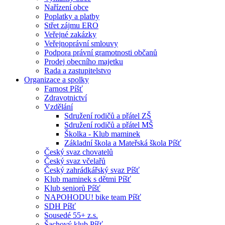
Nařízení obce
Poplatky a platby
Střet zájmu ERO
Veřejné zakázky
Veřejnoprávní smlouvy
Podpora právní gramotnosti občanů
Prodej obecního majetku
Rada a zastupitelstvo
Organizace a spolky
Farnost Píšť
Zdravotnictví
Vzdělání
Sdružení rodičů a přátel ZŠ
Sdružení rodičů a přátel MŠ
Školka - Klub maminek
Základní škola a Mateřská škola Píšť
Český svaz chovatelů
Český svaz včelařů
Český zahrádkářský svaz Píšť
Klub maminek s dětmi Píšť
Klub seniorů Píšť
NAPOHODU! bike team Píšť
SDH Píšť
Sousedé 55+ z.s.
Šachový klub Píšť