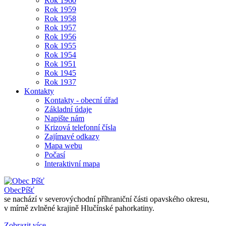
Rok 1960
Rok 1959
Rok 1958
Rok 1957
Rok 1956
Rok 1955
Rok 1954
Rok 1951
Rok 1945
Rok 1937
Kontakty
Kontakty - obecní úřad
Základní údaje
Napište nám
Krizová telefonní čísla
Zajímavé odkazy
Mapa webu
Počasí
Interaktivní mapa
Obec
Píšť
se nachází v severovýchodní příhraniční části opavského okresu,
v mírně zvlněné krajině Hlučínské pahorkatiny.
Zobrazit více