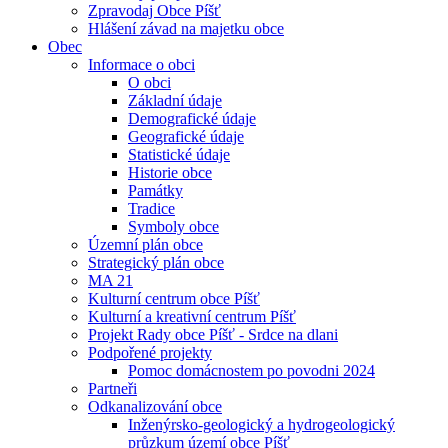
Zpravodaj Obce Píšť
Hlášení závad na majetku obce
Obec
Informace o obci
O obci
Základní údaje
Demografické údaje
Geografické údaje
Statistické údaje
Historie obce
Památky
Tradice
Symboly obce
Územní plán obce
Strategický plán obce
MA 21
Kulturní centrum obce Píšť
Kulturní a kreativní centrum Píšť
Projekt Rady obce Píšť - Srdce na dlani
Podpořené projekty
Pomoc domácnostem po povodni 2024
Partneři
Odkanalizování obce
Inženýrsko-geologický a hydrogeologický
průzkum území obce Píšť