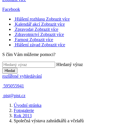
Facebook
Hlášení rozhlasu
Zobrazit více
Kalendář akcí
Zobrazit více
Zpravodaj
Zobrazit více
Zdravotnictví
Zobrazit více
Farnost
Zobrazit více
Hlášení závad
Zobrazit více
S čím Vám můžeme pomoci?
Hledaný výraz
Hledat
rozšířené vyhledávání
595055941
pist@pist.cz
Úvodní stránka
Fotogalerie
Rok 2013
Společná výstava zahrádkářů a včelařů