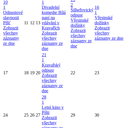
10
1
2
1
Divadelní
16
Šilheřovický
Odpustové
komedie Bílá
1
odpust
slavnosti
paní na
Vřesinské
Vřesinské
Píšť
11
12
13
vdávání v
dožínky
dožínky
Zobrazit
Kravařích
Zobrazit
Zobrazit
všechny
Zobrazit
všechny
všechny
záznamy
všechny
záznamy ze dne
záznamy ze
ze dne
záznamy ze
dne
dne
21
1
Kravařský
odpust
17
18
19
20
22
23
Zobrazit
všechny
záznamy ze
dne
28
1
Letní kino v
Píšti
24
25
26
27
29
30
Zobrazit
všechny
záznamy ze