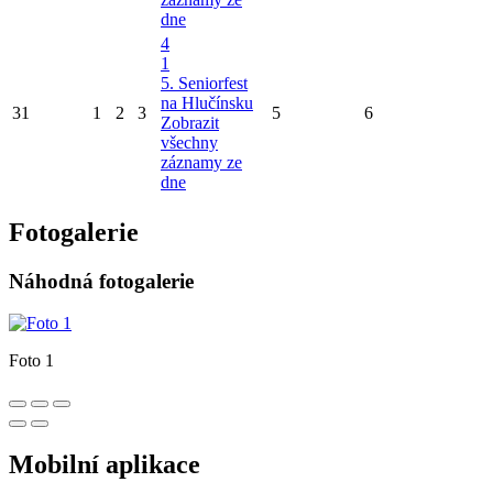
dne
4
1
5. Seniorfest
na Hlučínsku
31
1
2
3
5
6
Zobrazit
všechny
záznamy ze
dne
Fotogalerie
Náhodná fotogalerie
Foto 1
Mobilní aplikace