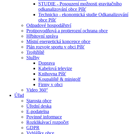
STUDIE - Posouzení možnosti gravitačního
odkanalizování obce Píšť
Technicko - ekonomická studie Odkanalizování
obce Píšť
Odpadové hospodářství
Protipovodňová a protierozní ochrana obce
Hřbitovní správa
Místní energetická koncepce obce
Plán rozvoje sportu v obci Píšť
Trojhřiště
Služby
Doprava
Kabelová televize
Knihovna Píšť
Koupaliště & minigolf
Firmy v obci
Video 360°
Úřad
Starosta obce
Úřední deska
E-podatelna
Povinné informace
Rozklikávací rozpočet
GDPR
Vyhlášky obce