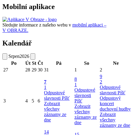
Mobilní aplikace
Sledujte informace z našeho webu v
mobilní aplikaci –
V OBRAZE.
Kalendář
Srpen
2026
Po
Út
St
Čt
Pá
So
Ne
27
28
29
30
31
1
2
9
8
7
2
1
1
Odpustové
Odpustové
Odpustové
slavnosti Píšť
slavnosti
slavnosti Píšť
Odpustový
3
4
5
6
Píšť
Zobrazit
koncert
Zobrazit
všechny
duchovní hudby
všechny
záznamy ze
Zobrazit
záznamy ze
dne
všechny
dne
záznamy ze dne
14
15