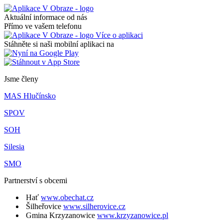
Aktuální informace od nás
Přímo ve vašem telefonu
Více o aplikaci
Stáhněte si naši mobilní aplikaci na
Jsme členy
MAS Hlučínsko
SPOV
SOH
Silesia
SMO
Partnerství s obcemi
Hať
www.obechat.cz
Šilheřovice
www.silherovice.cz
Gmina Krzyzanowice
www.krzyzanowice.pl