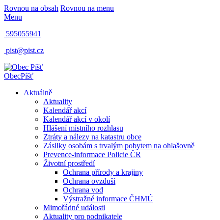
Rovnou na obsah
Rovnou na menu
Menu
595055941
pist@pist.cz
Obec
Píšť
Aktuálně
Aktuality
Kalendář akcí
Kalendář akcí v okolí
Hlášení místního rozhlasu
Ztráty a nálezy na katastru obce
Zásilky osobám s trvalým pobytem na ohlašovně
Prevence-informace Policie ČR
Životní prostředí
Ochrana přírody a krajiny
Ochrana ovzduší
Ochrana vod
Výstražné informace ČHMÚ
Mimořádné události
Aktuality pro podnikatele