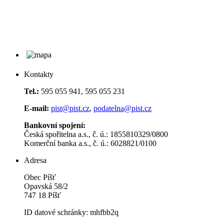
Kontakty
Tel.:
595 055 941, 595 055 231
E-mail:
pist@pist.cz
,
podatelna@pist.cz
Bankovní spojení:
Česká spořitelna a.s., č. ú.: 1855810329/0800
Komerční banka a.s., č. ú.: 6028821/0100
Adresa
Obec Píšť
Opavská 58/2
747 18 Píšť
ID datové schránky: mhfbb2q