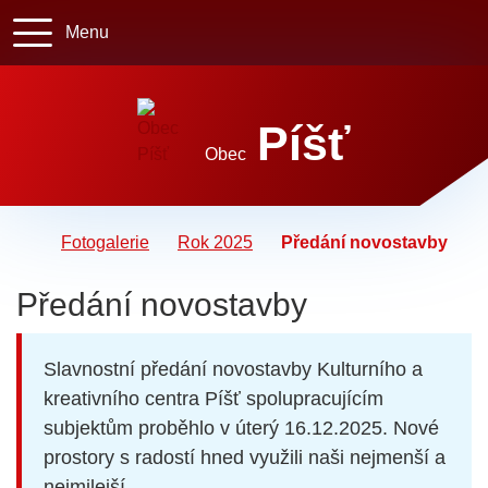
Rovnou na obsah
Rovnou na menu
Menu
595055941
pist@pi
Píšť
Obec
Úvodní stránka
Fotogalerie
Rok 2025
Předání novostavby
Předání novostavby
Slavnostní předání novostavby Kulturního
a kreativního centra Píšť spolupracujícím
subjektům proběhlo v úterý 16.12.2025.
Nové prostory s radostí hned využili naši
nejmenší a nejmilejší.